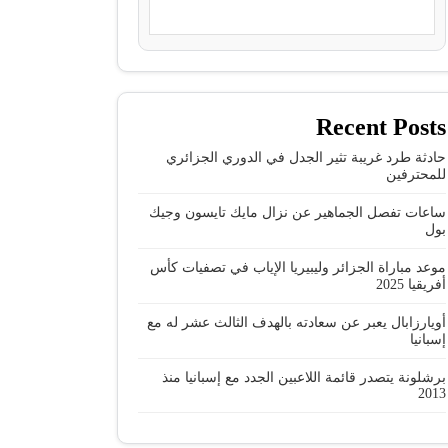
Recent Posts
حادثة طرد غريبة تثير الجدل في الدوري الجزائري
للمحترفين
ساعات تفصل الجماهير عن نزال مايك تايسون وجيك
بول
موعد مباراة الجزائر وليبيريا الإياب في تصفيات كأس
أفريقيا 2025
أويارزابال يعبر عن سعادته بالهدف الثالث عشر له مع
إسبانيا
برشلونة يتصدر قائمة اللاعبين الجدد مع إسبانيا منذ
2013