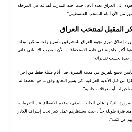
 العودة إلى العراق بعدة أيام، حيث حدد المدرب أهدافه في المرحلة
شهر من الآن أمام المنتخب الفلسطيني”.
المقبل لمنتخب العراق
ورة إطلاق دوري نجوم العراق للمحترفين بأسرع وقت ممكن، وذلك
ونوا أكثر جاهزية في قادم الاستحقاقات، لأن المدرب الإسباني عانى
ير جيدة بحسب تقديراته”.
مين تجمع للفريق في مدينة البصرة، قبل أيام قليلة فقط من إجراء
بكرًا من قبل الأندية العراقية، كي يسير التجمع وفق ما هو مخطط له،
ي تأخيرات أو معرقلات جانبية”.
ورة التركيز على الجانب البدني، وعدم الانقطاع عن التدريبات،
 منذ فترة طويلة جدًّا، حيث سينتظرهم عمل كبير تحت إشراف الكادر
اتهم عن كثب”.