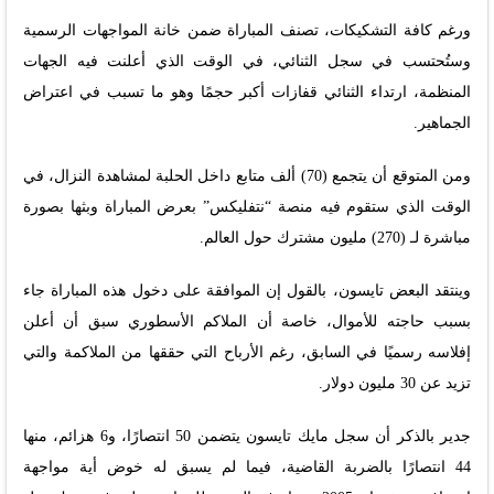
ورغم كافة التشكيكات، تصنف المباراة ضمن خانة المواجهات الرسمية
وستُحتسب في سجل الثنائي، في الوقت الذي أعلنت فيه الجهات
المنظمة، ارتداء الثنائي قفازات أكبر حجمًا وهو ما تسبب في اعتراض
الجماهير.
ومن المتوقع أن يتجمع (70) ألف متابع داخل الحلبة لمشاهدة النزال، في
الوقت الذي ستقوم فيه منصة “نتفليكس” بعرض المباراة وبثها بصورة
مباشرة لـ (270) مليون مشترك حول العالم.
وينتقد البعض تايسون، بالقول إن الموافقة على دخول هذه المباراة جاء
بسبب حاجته للأموال، خاصة أن الملاكم الأسطوري سبق أن أعلن
إفلاسه رسميًا في السابق، رغم الأرباح التي حققها من الملاكمة والتي
تزيد عن 30 مليون دولار.
جدير بالذكر أن سجل مايك تايسون يتضمن 50 انتصارًا، و6 هزائم، منها
44 انتصارًا بالضربة القاضية، فيما لم يسبق له خوض أية مواجهة