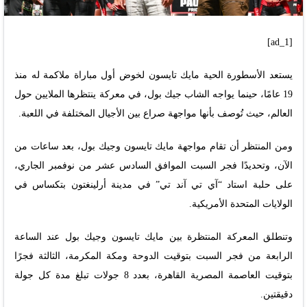
[ad_1]
يستعد الأسطورة الحية مايك تايسون لخوض أول مباراة ملاكمة له منذ
19 عامًا، حينما يواجه الشاب جيك بول، في معركة ينتظرها الملايين حول
العالم، حيث تُوصف بأنها مواجهة صراع بين الأجيال المختلفة في اللعبة.
ومن المنتظر أن تقام مواجهة مايك تايسون وجيك بول، بعد ساعات من
الآن، وتحديدًا فجر السبت الموافق السادس عشر من نوفمبر الجاري،
على حلبة استاد “آي تي آند تي” في مدينة أرلينغتون بتكساس في
الولايات المتحدة الأمريكية.
وتنطلق المعركة المنتظرة بين مايك تايسون وجيك بول عند الساعة
الرابعة من فجر السبت بتوقيت الدوحة ومكة المكرمة، الثالثة فجرًا
بتوقيت العاصمة المصرية القاهرة، بعدد 8 جولات تبلغ مدة كل جولة
دقيقتين.