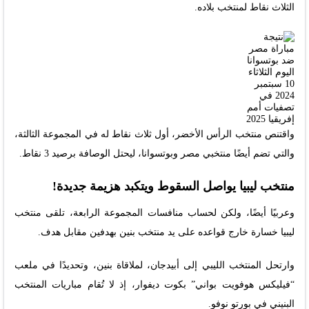
الثلاث نقاط لمنتخب بلاده.
واقتنص منتخب الرأس الأخضر، أول ثلاث نقاط له في المجموعة الثالثة،
والتي تضم أيضًا منتخبي مصر وبوتسوانا، ليحتل الوصافة برصيد 3 نقاط.
منتخب ليبيا يواصل السقوط ويتكبد هزيمة جديدة!
وعربيًا أيضًا، ولكن لحساب منافسات المجموعة الرابعة، تلقى منتخب
ليبيا خسارة خارج قواعده على يد منتخب بنين بهدفين مقابل هدف.
وارتحل المنتخب الليبي إلى أبيدجان، لملاقاة بنين، وتحديدًا في ملعب
“فيليكس هوفويت بواني” بكوت ديفوار، إذ لا تُقام مباريات المنتخب
البنيني في بورتو نوفو.