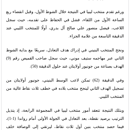
ورغم تقدم منتخب ليبيا في النتيجة خلال الشوط الأول، وقبل انقضاء ربع
الساعة الأول من اللقاء، فشل في الحفاظ على تقدمه، حيث سجل
اللاعب، فيصل منصور علي صالح آل بدري، أولًا للمنتخب الليبي عند
الدقيقة التاسعة من علامة الجزاء.
ونجح المنتخب البنيني في إدراك هدف التعادل، سريعًا مع بداية الشوط
الثاني عبر مهاجمه ستيف موني، حيث سجل صاحب القميص رقم (9)
الهدف بصناعة من جونيور أولايتان عند حلول الدقيقة (50).
وفي الدقيقة (62) تمكن لاعب الوسط البنيني، جونيور أولايتان من
تسجيل الهدف الثاني لينجح منتخب بلاده في خطف ثلاث نقاط غالية من
المنتخب الليبي.
وبتلك النتيجة تتعقد أمور منتخب ليبيا في المجموعة الرابعة، إذ يتذيل
الترتيب برصيد نقطة، بعد التعادل في الجولة الأولى أمام رواندا (1-1)،
فيما حصد منتخب بنين أول ثلاث نقاط، ليرتقي إلى الوصافة خلف