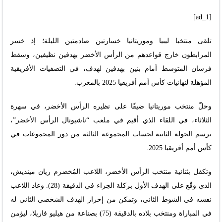
[ad_1]
تلقى منتخبا ليبيا وموريتانيا خسارتين صادمتين الليلة؛ إذ خسر
المرابطون خارج قواعدهم من الرأس الأخضر بهدفين نظيفين، وسقط
فرسان المتوسط أمام بنين بهدفين لهدف، في التصفيات الأفريقية
المؤهلة لنهائيات كأس أمم أفريقيا 2025 بالمغرب.
وحلّ منتخب موريتانيا ضيفًا على نظيره الرأس الأخضر، في سهرة
الثلاثاء، في اللقاء الذي أقيم في ملعب “ناشيونال الرأس الأخضر”،
برسم الجولة الثانية لحساب المجموعة الثالثة من دور المجموعات في
كأس أمم أفريقيا 2025.
وتكفل بثنائية منتخب الرأس الأخضر، اللاعب المُخضرم ريان مينديش،
الذي وقّع على الهدف الأول بركلة الجزاء في الدقيقة (28). وعاد اللاعب
نفسه في الشوط الثاني، وتمكن من إحراز الهدف الشخصي الثاني له
في المباراة ومنتخب بلاده بالدقيقة (75) بصناعة من هيليو فاريلا، ليؤمن