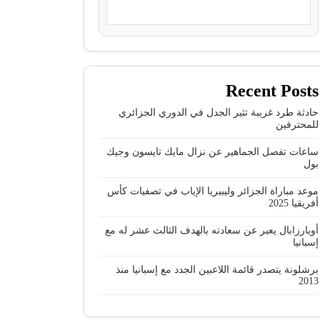
Recent Posts
حادثة طرد غريبة تثير الجدل في الدوري الجزائري
للمحترفين
ساعات تفصل الجماهير عن نزال مايك تايسون وجيك
بول
موعد مباراة الجزائر وليبيريا الإياب في تصفيات كأس
أفريقيا 2025
أويارزابال يعبر عن سعادته بالهدف الثالث عشر له مع
إسبانيا
برشلونة يتصدر قائمة اللاعبين الجدد مع إسبانيا منذ
2013