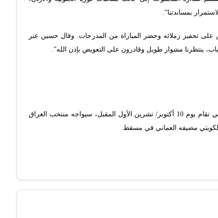
ستمرار بمساندتنا”.
ص على تحفيز زملائه وحضر المباراة من المدرجات. وقال حسين عبر
ب، ينتظرنا مشوار طويل وقادرون على التعويض بإذن الله”.
وفي الجولة الثالثة من منافسات المجموعة الثانية والتي تقام يوم 10 أكتوبر/ تشرين الأول المقبل، سيواجه منتخب العراق
الكويتي مضيفه العماني في مسقط.