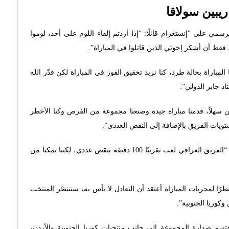
يبين سولاقا
سمي على “إنستغرام قائلًا: “إذا أردتم إلقاء اللوم على أحد، لوموا
 فقط أن أشكر إخوتي الذين قاتلوا في المباراة”.
لمباراة بحالة طرد، كنا نريد تحقيق الفوز في المباراة لكن قدّر الله
د جابر الدولي”.
سهلاً، قدمنا مباراة جيدة وصنعنا مجموعة من الفرص وكنا الأخطر
ويات الفريق بالإضافة إلى النقص العددي”.
بدوره، قال اللاعب زيدان إقبال في تصريحات إعلامية: “الفريق العراقي لعب تقريبًا 100 دقيقة بنقص عددي، لكننا تمكنا من
ا لمجريات المباراة أعتقد أن التعادل لا بأس به، سننتظر المنتخب
وكوريا الجنوبية”.
 نقتسم صدارة المجموعة إلى جانب منتخبات كوريا الجنوبية والأردن،