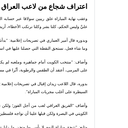
اعتراف شجاع من لاعب العراق ر
وعقب نهاية المباراة علق ريبين سولاقا عبر حسابه الر
عليَّ وليس الحكم، كلنا بشر وكلنا نرتكب الأخطاء، أريد
وبدوره قال أمير العماري في تصريحات إعلامية: “بدأنا ا
وما شاء فعل، نستحق النقطة التي حصلنا عليها في استا
وأضاف: “منتخب الكويت أمام جماهيره وملعبه لم يكن 
على المرمى، أعتقد أن الطقس والرطوبة، أثّرا في مست
السيطرة على أغلب مجريات المباراة”.
وأضاف “الفريق العراقي لعب من أجل الفوز؛ ولكن نظرً
الكويتي في البصرة ولكن قبلها علينا أن نواجه فلسطين 
وتابع: “نتيجة مباراة اليوم لا بأس بها ونحن ما زلنا