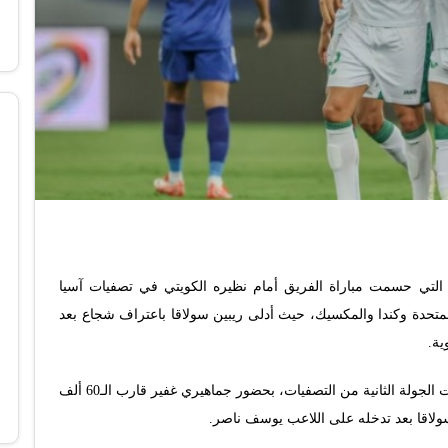
ي التي حسمت مباراة الفريق أمام نظيره الكويتي في تصفيات آسيا
كأس العالم 2026 في الولايات المتحدة وكندا والمكسيك، حيث أدلى ريبين سولاقا باعتراف شجاع بعد
ية.
وأقيمت المباراة على استاد جابر الدولي ضمن منافسات الجولة الثانية من التصفيات، بحضور جماهيري غفير قارب الـ60 ألف
ولاقا بعد تدخله على اللاعب يوسف ناصر.