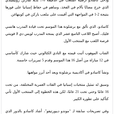
ودخل كاسادو أرضية الملعب في الدقيقة 70، بديلًا لمارتن زوبيميندي
الذي خرج مصابًا بآلام في الفخذ، وساهم في حفاظ إسبانيا على فوزها
بنتيجة 2-1 في المواجهة التي أقيمت على ملعب باركن في كوبنهاغن.
كاسادو، الذي تألق مع برشلونة هذا الموسم تحت قيادة المدرب هانسي
فليك، أصبح اللاعب التاسع عشر الذي يمنحه المدرب لويس دي لا فوينتي
فرصة اللعب مع المنتخب الأول.
الشاب الموهوب أثبت قيمته مع النادي الكتالوني حيث شارك كأساسي
في 12 مباراة من أصل 16 هذا الموسم وقدم 5 تمريرات حاسمة.
ونشأ كاسادو في أكاديمية برشلونة ويعد أحد أبرز مواهبها.
وسبق له تمثيل منتخبات إسبانيا في الفئات العمرية المختلفة، من تحت
16 عامًا وحتى تحت 21 عامًا، لكن هذه الخطوة إلى المنتخب الأول تأتي
كتأكيد على تطوره الكبير.
وفي تصريحات سابقة لـ “موندو ديبورتيفو”، أشاد كاسادو بالدور الذي