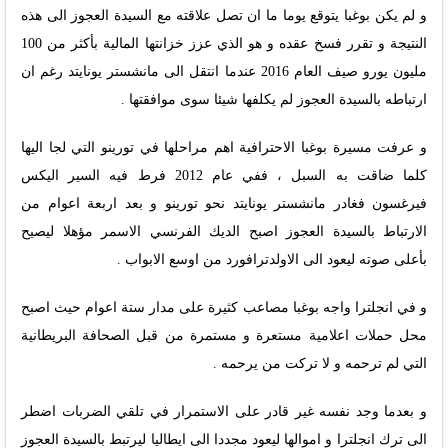
و لم يكن بوغبا يتوقع يوما ما ان تصل علاقته مع السيدة العجوز الى هذه
النتيجة و تقرر فسخ عقده و هو الذي عزز خزانتها المالية بأكثر من 100
مليون يورو صيف العام 2016 عندما انتقل الى مانشستر يونايتد رغم ان
ارتباطه بالسيدة العجوز لم يكلفها شيئا سوى موافقتها .
و عرفت مسيرة بوغبا الاحترافية اهم مراحلها في تورينو التي لجا اليها
كلما ضاقت به السبل ، ففي عام 2012 فرط فيه السير اليكس
فيرغسون فغادر مانشستر يونايتد نحو تورينو و بعد اربعة اعوام من
الارتباط بالسيدة العجوز اصبح الديك الفرنسي الاسمر مؤهلا ليصيح
بأعلى صوته ليعود الى الاولدترافورد من اوسع الابواب .
و في انجلترا واجه بوغبا مصاعب كثيرة على مدار ستة اعوام حيث اصبح
محل حملات اعلامية مستعرة و مستمرة من قبل الصحافة البريطانية
التي لم ترحمه و لا تركت من يرحمه .
و بعدما وجد نفسه غير قادر على الاستمرار في تلقي الضربات اضطر
الى ترك انجلترا و اموالها ليعود مجددا الى ايطاليا ليرتبط بالسيدة العجوز