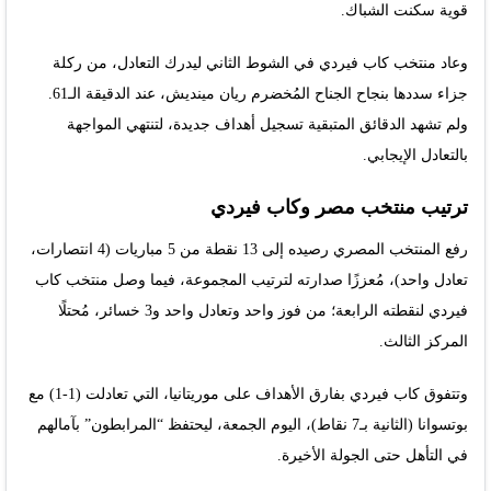
قوية سكنت الشباك.
وعاد منتخب كاب فيردي في الشوط الثاني ليدرك التعادل، من ركلة
جزاء سددها بنجاح الجناح المُخضرم ريان مينديش، عند الدقيقة الـ61.
ولم تشهد الدقائق المتبقية تسجيل أهداف جديدة، لتنتهي المواجهة
بالتعادل الإيجابي.
ترتيب منتخب مصر وكاب فيردي
رفع المنتخب المصري رصيده إلى 13 نقطة من 5 مباريات (4 انتصارات،
تعادل واحد)، مُعززًا صدارته لترتيب المجموعة، فيما وصل منتخب كاب
فيردي لنقطته الرابعة؛ من فوز واحد وتعادل واحد و3 خسائر، مُحتلًا
المركز الثالث.
وتتفوق كاب فيردي بفارق الأهداف على موريتانيا، التي تعادلت (1-1) مع
بوتسوانا (الثانية بـ7 نقاط)، اليوم الجمعة، ليحتفظ “المرابطون” بآمالهم
في التأهل حتى الجولة الأخيرة.