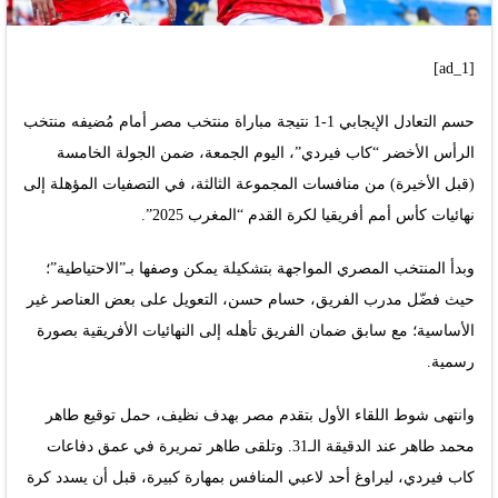
[ad_1]
حسم التعادل الإيجابي 1-1 نتيجة مباراة منتخب مصر أمام مُضيفه منتخب
الرأس الأخضر “كاب فيردي”، اليوم الجمعة، ضمن الجولة الخامسة
(قبل الأخيرة) من منافسات المجموعة الثالثة، في التصفيات المؤهلة إلى
نهائيات كأس أمم أفريقيا لكرة القدم “المغرب 2025”.
وبدأ المنتخب المصري المواجهة بتشكيلة يمكن وصفها بـ”الاحتياطية”؛
حيث فضّل مدرب الفريق، حسام حسن، التعويل على بعض العناصر غير
الأساسية؛ مع سابق ضمان الفريق تأهله إلى النهائيات الأفريقية بصورة
رسمية.
وانتهى شوط اللقاء الأول بتقدم مصر بهدف نظيف، حمل توقيع طاهر
محمد طاهر عند الدقيقة الـ31. وتلقى طاهر تمريرة في عمق دفاعات
كاب فيردي، ليراوغ أحد لاعبي المنافس بمهارة كبيرة، قبل أن يسدد كرة