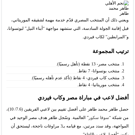
ويعني ذلك أن المنتخب المصري قدّم خدمة مهمة لشقيقه الموريتاني،
قبل إقامة الجولة السادسة، التي ستشهد مواجهة “أبناء النيل” لبوتسوانا،
و”المرابطين” لكاب فيردي.
ترتيب المجموعة
منتخب مصر- 13 نقطة (تأهل رسميًا).
منتخب بوتسوانا- 7 نقاط.
منتخب كاب فيردي- 4 نقاط (تأكد عدم تأهله رسميًا).
منتخب موريتانيا- 4 نقاط.
أفضل لاعب في مباراة مصر وكاب فيردي
حصل طاهر محمد طاهر على أفضل تقييم بين لاعبي الفريقين (7.6/ 10)،
من شبكة “
سوفا سكور
” العالمية. وسّجل طاهر هدف مصر الوحيد في
المواجهة، وقد سدد مرتين، مع قيامه بـ3 مراوغات ناجحة، ليستحق أن
يكون “أفضل لاعب باللقاء”.