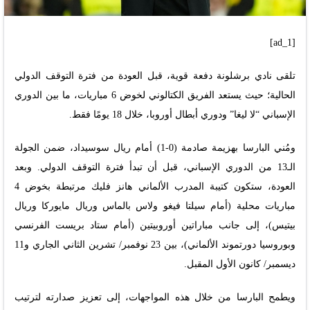
[ad_1]
تلقى نادي برشلونة دفعة قوية، قبل العودة من فترة التوقف الدولي
الحالية؛ حيث يستعد الفريق الكتالوني لخوض 6 مباريات، ما بين الدوري
الإسباني “لا ليغا” ودوري أبطال أوروبا، خلال 18 يومًا فقط.
ومُني البارسا بهزيمة صادمة (0-1) أمام ريال سوسيداد، ضمن الجولة
الـ13 من الدوري الإسباني، قبل أن تبدأ فترة التوقف الدولي. وبعد
العودة، ستكون كتيبة المدرب الألماني هانز فليك مرتبطة بخوض 4
مباريات محلية (أمام سيلتا فيغو ولاس بالماس وريال مايوركا وريال
بيتيس)، إلى جانب مباراتين أوروبيتين (أمام ستاد بريست الفرنسي
وبوروسيا دورتموند الألماني)، بين 23 نوفمبر/ تشرين الثاني الجاري و11
ديسمبر/ كانون الأول المقبل.
ويطمح البارسا من خلال هذه المواجهات، إلى تعزيز صدارته لترتيب