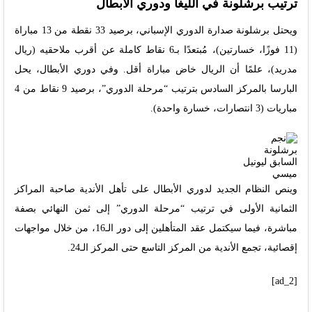
ترتيب برشلونة في الليغا ودوري الأبطال
ويحتل برشلونة صدارة الدوري الإسباني، برصيد 33 نقطة من 13 مباراة
(11 فوزًا، خسارتين)، مُبتعدًا بـ6 نقاط كاملة عن أقرب ملاحقيه (ريال
مدريد)، علمًا أن الريال خاض مباراة أقل. وفي دوري الأبطال، يحل
البارسا بالمركز السادس بترتيب “مرحلة الدوري”، برصيد 9 نقاط من 4
مباريات (3 انتصارات، خسارة واحدة).
وينص النظام الجديد لدوري الأبطال على تأهل الأندية صاحبة المراكز
الثمانية الأولى في ترتيب “مرحلة الدوري” إلى ثمن النهائي بصفة
مباشرة، فيما سيكتمل عقد المتأهلين إلى دور الـ16، من خلال مواجهات
إقصائية، تجمع الأندية من المركز التاسع حتى المركز الـ24.
[ad_2]