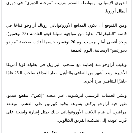
الدوري الإسباني، ومواصلة التقدم بترتيب “مرحلة الدوري” في دوري
أبطال أوروبا.
ومن المُتوقع أن يكون المدافع الأوروغواياني رونالد أراوخو مُتاحًا في
قائمة “البلوغرانا”، بدايةً من مواجهة سيلتا فيغو القادمة (23 نوفمبر)،
وبحد أقصى أمام بريست يوم 26 نوفمبر، حسبما أفادت صحيفة “
موندو
ديبورتيفو
” الإسبانية، اليوم الجمعة.
ويغيب أراوخو منذ إصابته مع منتخب البرازيل في بطولة كوبا أمريكا
الأخيرة. وبعد أشهر من التعافي والتأهيل، صار المدافع صاحب الـ25 عامًا
جاهزًا للتنافس مرة أخرى.
ونشر الحساب الرسمي لبرشلونة، عبر منصة “إكس”، مقطع فيديو،
ظهر فيه أراوخو يركض بسرعة وقوة كبيرتين على العشب. ويعتقد
مراقبون أن قيام اللاعب الأوروغواياني بذلك يمثل إشارة واضحة على
قُرب عودته إلى تشكيلة الفريق الكتالوني.