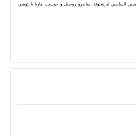
ئيسين السابقين لبرشلونة، ساندرو روسيل و جوسيب ماريا بارتوميو،