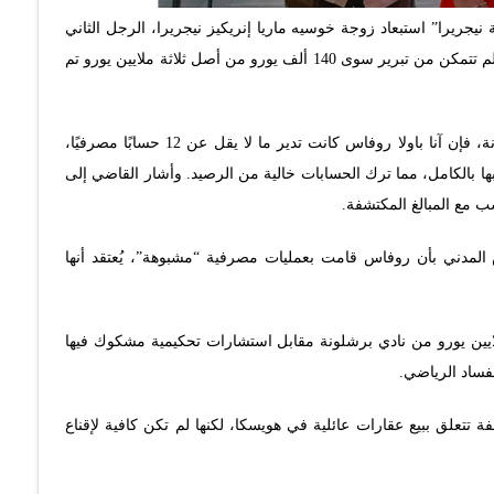
جريرا” استبعاد زوجة خوسيه ماريا إنريكيز نيجريرا، الرجل الثاني
السابق في التحكيم الإسباني، من القضية، معتبرًا أنها لم تتمكن من تبرير سوى 140 ألف يورو من أصل ثلاثة ملايين يورو تم
ووفقًا لرئيس محكمة التعليمات رقم واحد في برشلونة، فإن آنا باولا روفاس كانت تدير ما لا يقل عن 12 حسابًا مصرفيًا،
ة 3 ملايين يورو، تم سحبها بالكامل، مما ترك الحسابات خالية من الرصيد. وأشار القاضي إلى
دني بأن روفاس قامت بعمليات مصرفية “مشبوهة”، يُعتقد أنها
ذلك في إطار التحقيقات حول تلقي نيجريرا 8 ملايين يورو من نادي برشلونة مقابل استشارات تحكيمية مشكوك فيها
تتعلق ببيع عقارات عائلية في هويسكا، لكنها لم تكن كافية لإقناع