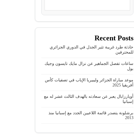
Recent Posts
حادثة طرد غريبة تثير الجدل في الدوري الجزائري
للمحترفين
ساعات تفصل الجماهير عن نزال مايك تايسون وجيك
بول
موعد مباراة الجزائر وليبيريا الإياب في تصفيات كأس
أفريقيا 2025
أويارزابال يعبر عن سعادته بالهدف الثالث عشر له مع
إسبانيا
برشلونة يتصدر قائمة اللاعبين الجدد مع إسبانيا منذ
2013