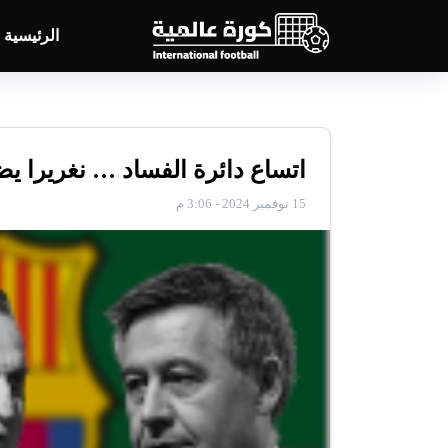
الرئيسية
اتساع دائرة الفساد … نغريرا ي
15 نوفمبر 2024 - 3:06 م