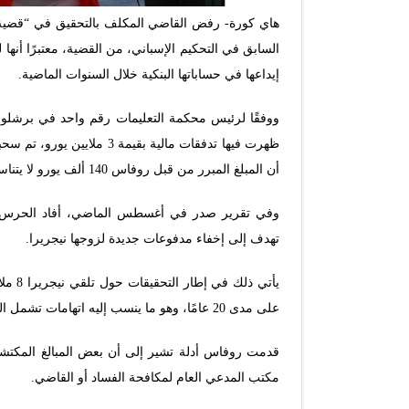
هاي كورة- رفض القاضي المكلف بالتحقيق في “قضية ني
إيداعها في حساباتها البنكية خلال السنوات الماضية.
ظهرت فيها تدفقات مالية بقيم
أن المبلغ المبرر من قبل روفاس 140 ألف يورو لا يتناسب مع المبالغ المكتشفة.
وفي تقرير صدر في أغسطس الماضي، أفاد الحرس الم
تهدف إلى إخفاء مدفوعات جديدة لزوجها نيجريرا.
يأتي 
على مدى 20 عامًا، وهو ما ينسب إليه اتهامات تشمل الفساد الرياضي.
قدمت روفاس أدلة تشير إلى أن بعض المبالغ المكتشفة 
مكتب المدعي العام لمكافحة الفساد أو القاضي.