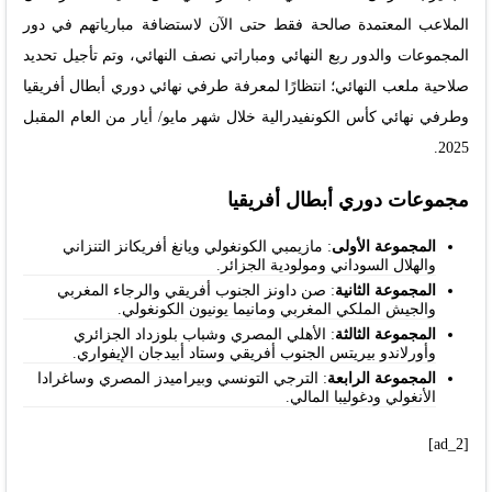
الملاعب المعتمدة صالحة فقط حتى الآن لاستضافة مبارياتهم في دور
المجموعات والدور ربع النهائي ومباراتي نصف النهائي، وتم تأجيل تحديد
صلاحية ملعب النهائي؛ انتظارًا لمعرفة طرفي نهائي دوري أبطال أفريقيا
وطرفي نهائي كأس الكونفيدرالية خلال شهر مايو/ أيار من العام المقبل
2025.
مجموعات دوري أبطال أفريقيا
المجموعة الأولى
: مازيمبي الكونغولي ويانغ أفريكانز التنزاني
والهلال السوداني ومولودية الجزائر.
المجموعة الثانية
: صن داونز الجنوب أفريقي والرجاء المغربي
والجيش الملكي المغربي ومانيما يونيون الكونغولي.
المجموعة الثالثة
: الأهلي المصري وشباب بلوزداد الجزائري
وأورلاندو بيريتس الجنوب أفريقي وستاد أبيدجان الإيفواري.
المجموعة الرابعة
: الترجي التونسي وبيراميدز المصري وساغرادا
الأنغولي ودغوليبا المالي.
[ad_2]