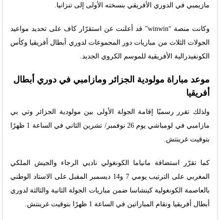
مازيمبي في الدوري الأفريقي بنسخته الأولى إلى تنزانيا.
وكانت منصة “winwin” قد أعلنت عن استقرّار كاف على تحديد مواعيد
الجولات الثلاث من مباريات دور المجموعات لدوري أبطال أفريقيا وكأس
الكونفيدرالية الأفريقية للموسم الكروي الجديد.
موعد مباراة مولودية الجزائر ومازامبي في دوري أبطال
أفريقيا
ولذلك تقرر رسميًا إقامة الجولة الأولى بين مولودية الجزائر وتي بي
مازامبي في لومباشي يوم 26 نوفمبر/ تشرين الثاني في الساعة 1 ظهرًا
بتوقيت غرينتش.
كما تقرّر استضافة مانياما الكونغولي ناديي الرجاء والجيش الملكي
المغربي على الترتيب يومي 7 و14 ديسمبر المقبل على الاستاد الوطني
بالعاصمة الكونغولية كينشاسا ضمن مباريات الجولة الثانية والثالثة لدوري
أبطال أفريقيا وتقام المباراتين في الساعة 1 ظهرًا بتوقيت غرينتش.