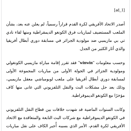
[ad_1]
أصدر الاتحاد الأفريقي لكرة القدم قراراً رسمياً، لم يعلن عنه بعد، بشأن
الملعب المستضيف لمباريات فرق الكونغو الديمقراطية ومنها لقاء نادي
تي بي مازيمبي ضد مولودية الجزائر في مسابقة دوري أبطال أفريقيا
والذي أثار الكثير من الجدل.
وحسب معلومات “
winwin
” فقد تقرر إقامة مباراة مازيمبي الكونغولي
ومولودية الجزائر في الجولة الأولى من مباريات المجموعة الأولى
لمسابقة دوري أبطال أفريقيا على ملعب لوبومباشي معقل مازيمبي،
وذلك بعد حل مشكلات البث والنقل التلفزيوني التي عانى منها كاف
مؤخرًا مع الكونغو الديموقراطية.
وكانت السنوات الماضية قد شهدت خلافات بين قطاع النقل التلفزيوني
في الكونغو الديموقراطية مع شركات البث التابعة والمتعاقدة مع الاتحاد
الأفريقي لكرة القدم، الأمر الذي بسببه أُجبر الكاف على نقل مباريات