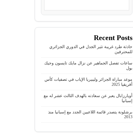
Recent Posts
حادثة طرد غريبة تثير الجدل في الدوري الجزائري
للمحترفين
ساعات تفصل الجماهير عن نزال مايك تايسون وجيك
بول
موعد مباراة الجزائر وليبيريا الإياب في تصفيات كأس
أفريقيا 2025
أويارزابال يعبر عن سعادته بالهدف الثالث عشر له مع
إسبانيا
برشلونة يتصدر قائمة اللاعبين الجدد مع إسبانيا منذ
2013