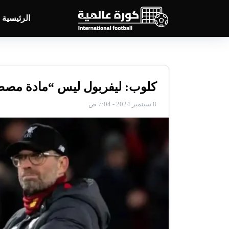
الرئيسية
كلوب: ليفربول ليس “مادة مصطن
8 سبتمبر 2024 - 7:04 ص