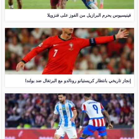
فينيسيوس يحرم البرازيل من الفوز على فنزويلا
إنجاز تاريخي بانتظار كريستيانو رونالدو مع البرتغال ضد بولندا