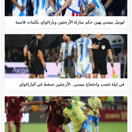
ليونيل ميسي يهين حكم مباراة الأرجنتين وباراغواي بكلمات قاسية
في ليلة غضب واحتجاج ميسي.. الأرجنتين تسقط في الباراغواي